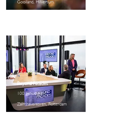
Gooiland, Hilversum
Beyond Facades
100 genodigden
Zalmhaventoren, Rotterdam