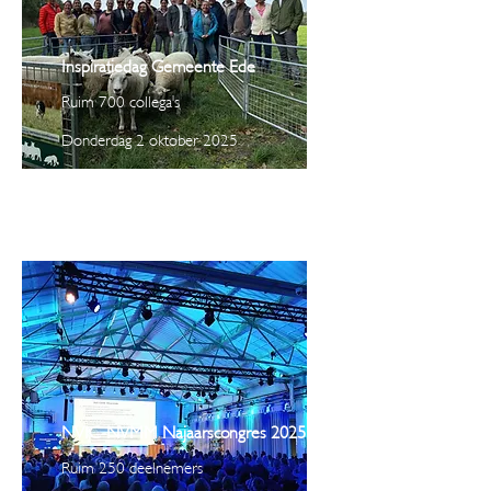
Inspiratiedag Gemeente Ede
Ruim 700 collega's
Donderdag 2 oktober 2025
NVIC-NVMM Najaarscongres 2025
Ruim 250 deelnemers