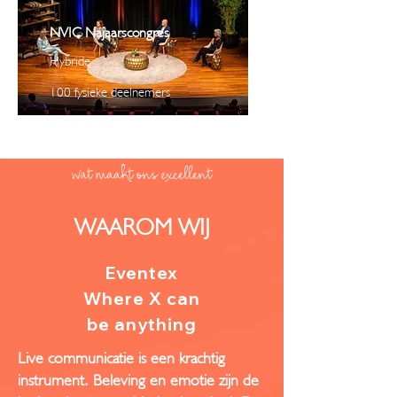
NVIC Najaarscongres
Hybride
100 fysieke deelnemers
wat maakt ons excellent
WAAROM WIJ
Eventex
Where X can
be anything
Live communicatie is een krachtig
instrument. Beleving en emotie zijn de