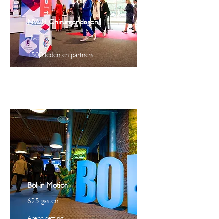
NVvH Chirurgendagen
Live
1500 leden en partners
Bol in Motion
625 gasten
Arena setting