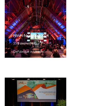
NVvH Najaarsdag 2024
550 deelnemers
DeFabrique in Utrecht