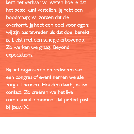
kent het verhaal; wij weten hoe je dat
het beste kunt vertellen. Jij hebt een
boodschap; wij zorgen dat die
overkomt. Jij hebt een doel voor ogen;
wij zijn pas tevreden als dat doel bereikt
is. Liefst met een schepje erbovenop.
Zo werken we graag. Beyond
expectations.
Bij het organiseren en realiseren van
een congres of event nemen we alle
zorg uit handen. Houden daarbij nauw
contact. Zo creëren we het live
communicatie moment dat perfect past
bij jouw X.