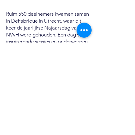
Ruim 550 deelnemers kwamen samen
in DeFabrique in Utrecht, waar dit
keer de jaarlijkse Najaarsdag van de
NVvH werd gehouden. Een dag vol
inspirerende sessies en onderwerpen,
ontmoeten en het delen van kennis,
die dit jaar het thema “Naast het
Snijvlak” had.
Dit thema gaf het congres de
mogelijkheid om te verdiepen in hoe
onze rol als chirurgen verder reikt dan
de operatiekamer. Het programma
bevatte sessies over o.a.
ondernemerschap, defensiechirurgie,
opleiding en profilering. Ook
complicaties kwamen aan bod en was
er verdiepende aandacht voor zowel